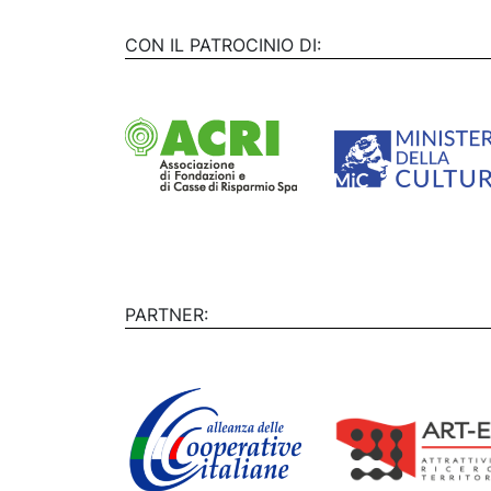
CON IL PATROCINIO DI:
PARTNER: