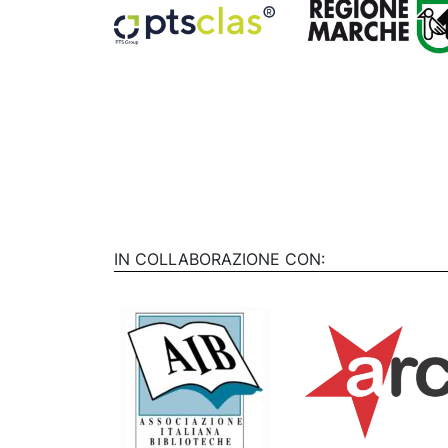
IN COLLABORAZIONE CON: