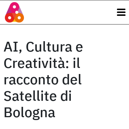
Navigazione principale
Vai al contenuto
Navigazione principale
AI, Cultura e
Creatività: il
racconto del
Satellite di
Bologna