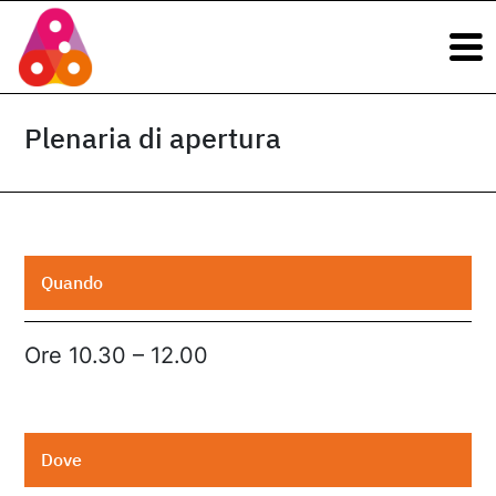
Navigazione principale
Vai al contenuto
Navigazione principale
Plenaria di apertura
Quando
Ore 10.30 – 12.00
Dove