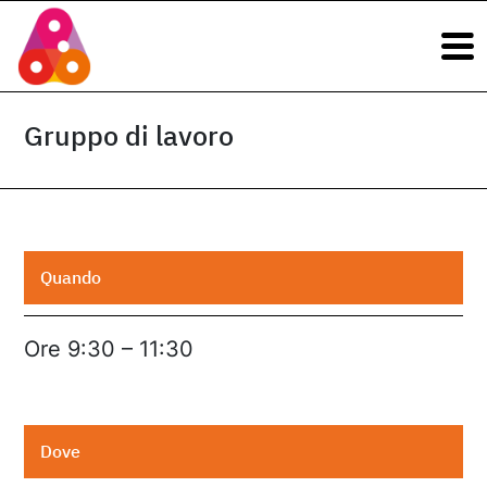
Navigazione principale
Vai al contenuto
Navigazione principale
Gruppo di lavoro
Quando
Ore 9:30 – 11:30
Dove