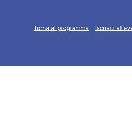
Torna al programma
–
Iscriviti all’e