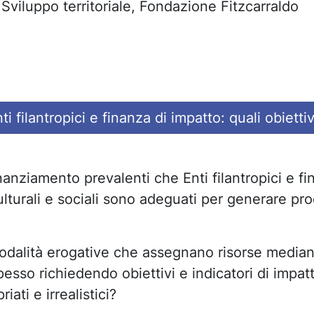
ponsabile Sviluppo territoriale, 
ti filantropici e finanza di impatto: quali obiett
inanziamento prevalenti che Enti filantropici e f
lturali e sociali sono adeguati per generare proc
odalità erogative che assegnano risorse mediant
 spesso richiedendo obiettivi e indicatori di impa
iati e irrealistici?