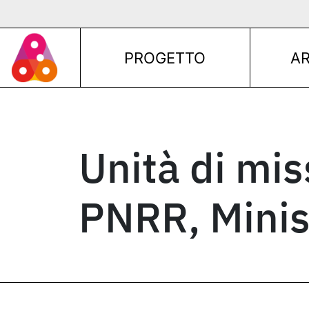
Vai al contenuto
Navigazione principale
PROGETTO
A
Navigazione principale
Unità di mis
PNRR, Minis