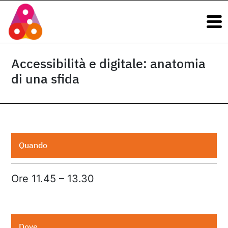
Navigazione principale
Vai al contenuto
Navigazione principale
Accessibilità e digitale: anatomia
di una sfida
Quando
Ore 11.45 – 13.30
Dove