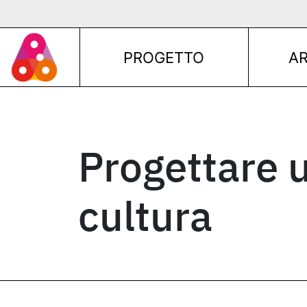
Vai al contenuto
Navigazione principale
PROGETTO
A
Navigazione principale
Progettare u
cultura