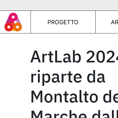
Vai al contenuto
Navigazione principale
PROGETTO
A
Navigazione principale
ArtLab 202
riparte da
Montalto de
Marche dall