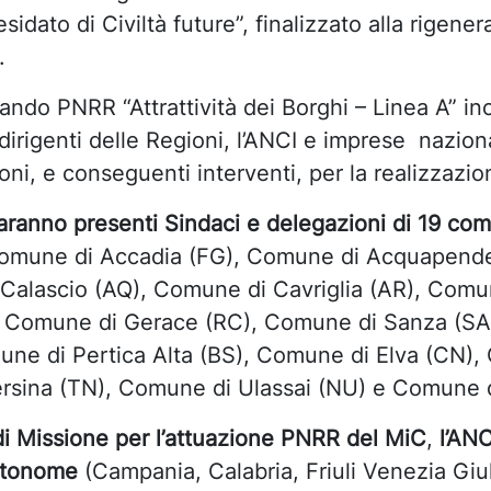
idato di Civiltà future”, finalizzato alla rigen
.
bando PNRR “Attrattività dei Borghi – Linea A” in
dirigenti delle Regioni, l’ANCI e imprese nazion
i, e conseguenti interventi, per la realizzazione
aranno presenti Sindaci e delegazioni di 19 co
Comune di Accadia (FG), Comune di Acquapende
alascio (AQ), Comune di Cavriglia (AR), Comune
), Comune di Gerace (RC), Comune di Sanza (SA
une di Pertica Alta (BS), Comune di Elva (CN),
ersina (TN), Comune di Ulassai (NU) e Comune 
i Missione per l’attuazione PNRR del MiC
,
l’ANC
autonome
(Campania, Calabria, Friuli Venezia Giu