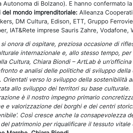
a Autonoma di Bolzano). E hanno confermato la
 del mondo imprenditoriale:
Alleanza Cooperativ
rs, DM Cultura, Edison, ETT, Gruppo Ferrovie de
er, IAT&Rete imprese Sauris Zahre, Vodafone, 
i onora di ospitare, preziosa occasione di rifl
lturale internazionale e, allo stesso tempo, per
lla Cultura, Chiara Biondi – ArtLab è un’officina
ronto e analisi delle politiche di sviluppo della 
. Orientati verso lo sviluppo della sostenibilità
ata allo sviluppo dei territori su base culturale. 
nerazione è il nostro impegno primario concretizz
ione e valorizzazione dei borghi e dei centri sto
nibile’. Così cresce anche la consapevolezza dei
del patrimonio per riqualificare il tessuto vitale 