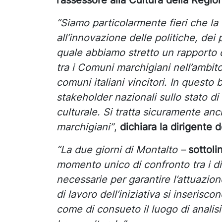
l’assessore alla Cultura della Regi
“Siamo particolarmente fieri che l
all’innovazione delle politiche, de
quale abbiamo stretto un rapporto d
tra i Comuni marchigiani nell’ambito 
comuni italiani vincitori. In questo 
stakeholder nazionali sullo stato d
culturale. Si tratta sicuramente an
marchigiani”
,
dichiara la dirigente d
“La due giorni di Montalto –
sottol
momento unico di confronto tra i div
necessarie per garantire l’attuazion
di lavoro dell’iniziativa si inseri
come di consueto il luogo di analis