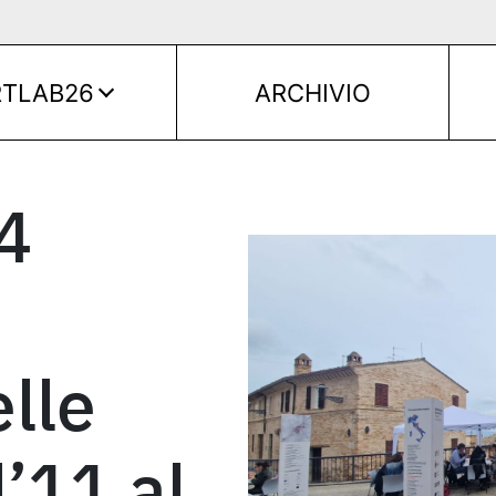
RTLAB26
ARCHIVIO
4
lle
’11 al