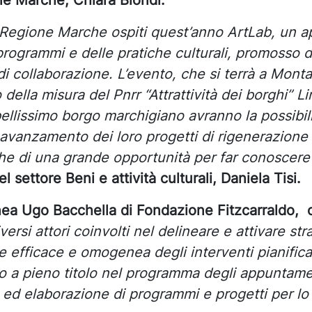
one Marche, Chiara Biondi.
a Regione Marche ospiti quest’anno ArtLab, un
i programmi e delle pratiche culturali, promosso 
i collaborazione. L’evento, che si terrà a Monta
della misura del Pnrr “Attrattività dei borghi” Li
bellissimo borgo marchigiano avranno la possibili
i avanzamento dei loro progetti di rigenerazion
che di una grande opportunità per far conoscere l
el settore Beni e attività culturali, Daniela Tisi.
inea Ugo Bacchella di Fondazione Fitzcarraldo,
ersi attori coinvolti nel delineare e attivare str
e efficace e omogenea degli interventi pianificat
scono a pieno titolo nel programma degli appunta
i ed elaborazione di programmi e progetti per l